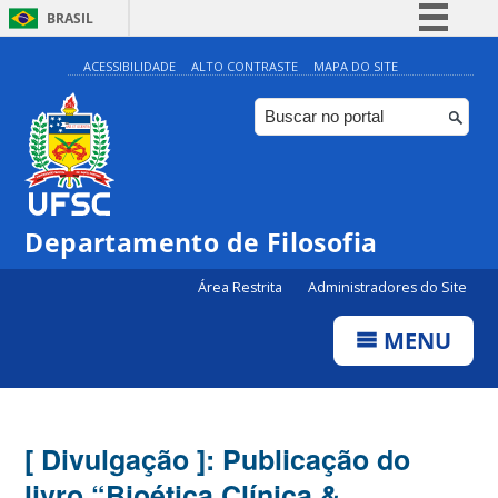
BRASIL
Simplifique!
ACESSIBILIDADE
ALTO CONTRASTE
MAPA DO SITE
Comunica BR
Participe
Acesso à informação
Legislação
Departamento de Filosofia
Canais
Área Restrita
Administradores do Site
MENU
[ Divulgação ]: Publicação do
livro “Bioética Clínica &