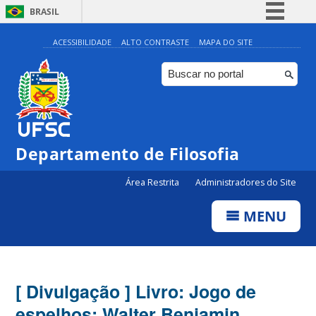
BRASIL
Simplifique!
ACESSIBILIDADE
ALTO CONTRASTE
MAPA DO SITE
Comunica BR
Participe
Acesso à informação
Legislação
Departamento de Filosofia
Canais
Área Restrita
Administradores do Site
MENU
[ Divulgação ] Livro: Jogo de
espelhos: Walter Benjamin