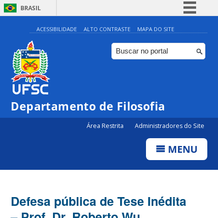
BRASIL
Simplifique!
ACESSIBILIDADE
ALTO CONTRASTE
MAPA DO SITE
Comunica BR
Participe
Acesso à informação
Legislação
Departamento de Filosofia
Canais
Área Restrita
Administradores do Site
MENU
Defesa pública de Tese Inédita
– Prof. Dr. Roberto Wu