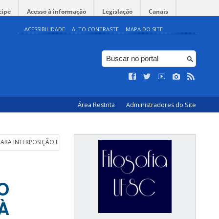
cipe
Acesso à informação
Legislação
Canais
ACESSIBILIDADE
ALTO CONTRASTE
MAPA DO SITE
Área Restrita
Administradores do Site
 PARA INTERPOSIÇÃO DE RECURSOS À PROVA ESCRITA
O
À