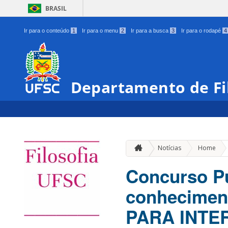
BRASIL
Ir para o conteúdo
1
Ir para o menu
2
Ir para a busca
3
Ir para o rodapé
4
Departamento de Fi
»
Notícias
Home
Concurso Pú
conhecimen
PARA INTE