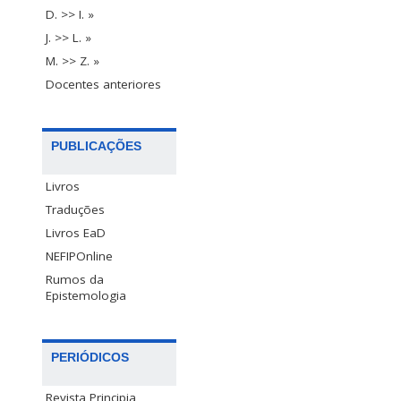
D. >> I. »
J. >> L. »
M. >> Z. »
Docentes anteriores
PUBLICAÇÕES
Livros
Traduções
Livros EaD
NEFIPOnline
Rumos da
Epistemologia
PERIÓDICOS
Revista Principia