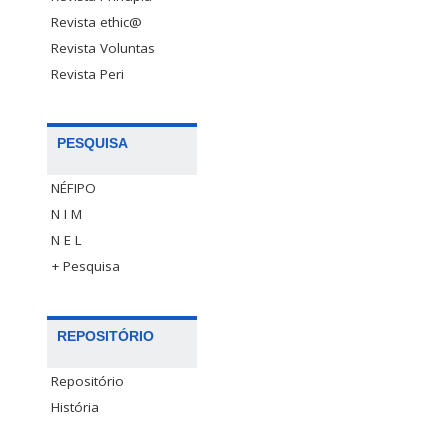
Revista ethic@
Revista Voluntas
Revista Peri
PESQUISA
NÉFIPO
N I M
N E L
+ Pesquisa
REPOSITÓRIO
Repositório
História