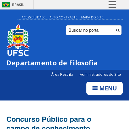
BRASIL
Simplifique!
ACESSIBILIDADE
ALTO CONTRASTE
MAPA DO SITE
Comunica BR
Participe
Acesso à informação
Legislação
Departamento de Filosofia
Canais
Área Restrita
Administradores do Site
MENU
Concurso Público para o
campo de conhecimento